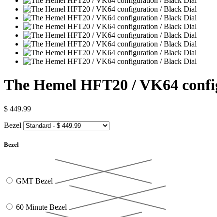
The Hemel HFT20 / VK64 config
$ 449.99
Bezel
Bezel
GMT Bezel
60 Minute Bezel